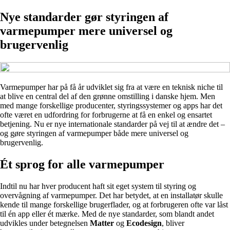
Nye standarder gør styringen af
varmepumper mere universel og
brugervenlig
Varmepumper har på få år udviklet sig fra at være en teknisk niche til
at blive en central del af den grønne omstilling i danske hjem. Men
med mange forskellige producenter, styringssystemer og apps har det
ofte været en udfordring for forbrugerne at få en enkel og ensartet
betjening. Nu er nye internationale standarder på vej til at ændre det –
og gøre styringen af varmepumper både mere universel og
brugervenlig.
Ét sprog for alle varmepumper
Indtil nu har hver producent haft sit eget system til styring og
overvågning af varmepumper. Det har betydet, at en installatør skulle
kende til mange forskellige brugerflader, og at forbrugeren ofte var låst
til én app eller ét mærke. Med de nye standarder, som blandt andet
udvikles under betegnelsen
Matter
og
Ecodesign
, bliver