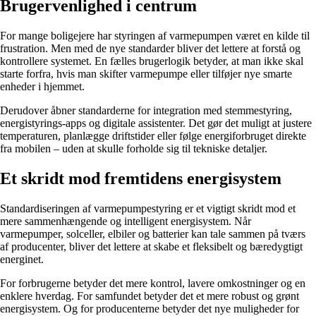
Brugervenlighed i centrum
For mange boligejere har styringen af varmepumpen været en kilde til
frustration. Men med de nye standarder bliver det lettere at forstå og
kontrollere systemet. En fælles brugerlogik betyder, at man ikke skal
starte forfra, hvis man skifter varmepumpe eller tilføjer nye smarte
enheder i hjemmet.
Derudover åbner standarderne for integration med stemmestyring,
energistyrings-apps og digitale assistenter. Det gør det muligt at justere
temperaturen, planlægge driftstider eller følge energiforbruget direkte
fra mobilen – uden at skulle forholde sig til tekniske detaljer.
Et skridt mod fremtidens energisystem
Standardiseringen af varmepumpestyring er et vigtigt skridt mod et
mere sammenhængende og intelligent energisystem. Når
varmepumper, solceller, elbiler og batterier kan tale sammen på tværs
af producenter, bliver det lettere at skabe et fleksibelt og bæredygtigt
energinet.
For forbrugerne betyder det mere kontrol, lavere omkostninger og en
enklere hverdag. For samfundet betyder det et mere robust og grønt
energisystem. Og for producenterne betyder det nye muligheder for