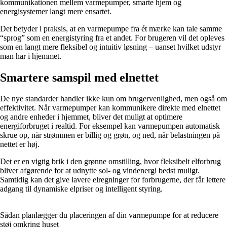
kommunikationen mellem varmepumper, smarte hjem og
energisystemer langt mere ensartet.
Det betyder i praksis, at en varmepumpe fra ét mærke kan tale samme
“sprog” som en energistyring fra et andet. For brugeren vil det opleves
som en langt mere fleksibel og intuitiv løsning – uanset hvilket udstyr
man har i hjemmet.
Smartere samspil med elnettet
De nye standarder handler ikke kun om brugervenlighed, men også om
effektivitet. Når varmepumper kan kommunikere direkte med elnettet
og andre enheder i hjemmet, bliver det muligt at optimere
energiforbruget i realtid. For eksempel kan varmepumpen automatisk
skrue op, når strømmen er billig og grøn, og ned, når belastningen på
nettet er høj.
Det er en vigtig brik i den grønne omstilling, hvor fleksibelt elforbrug
bliver afgørende for at udnytte sol- og vindenergi bedst muligt.
Samtidig kan det give lavere elregninger for forbrugerne, der får lettere
adgang til dynamiske elpriser og intelligent styring.
Sådan planlægger du placeringen af din varmepumpe for at reducere
støj omkring huset