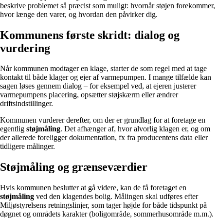
beskrive problemet så præcist som muligt: hvornår støjen forekommer,
hvor længe den varer, og hvordan den påvirker dig.
Kommunens første skridt: dialog og
vurdering
Når kommunen modtager en klage, starter de som regel med at tage
kontakt til både klager og ejer af varmepumpen. I mange tilfælde kan
sagen løses gennem dialog – for eksempel ved, at ejeren justerer
varmepumpens placering, opsætter støjskærm eller ændrer
driftsindstillinger.
Kommunen vurderer derefter, om der er grundlag for at foretage en
egentlig
støjmåling
. Det afhænger af, hvor alvorlig klagen er, og om
der allerede foreligger dokumentation, fx fra producentens data eller
tidligere målinger.
Støjmåling og grænseværdier
Hvis kommunen beslutter at gå videre, kan de få foretaget en
støjmåling
ved den klagendes bolig. Målingen skal udføres efter
Miljøstyrelsens retningslinjer, som tager højde for både tidspunkt på
døgnet og områdets karakter (boligområde, sommerhusområde m.m.).