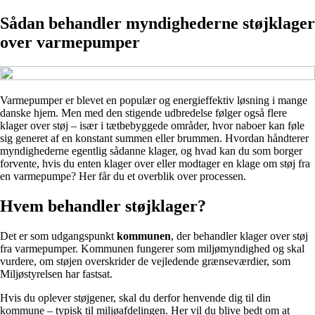
Sådan behandler myndighederne støjklager
over varmepumper
Varmepumper er blevet en populær og energieffektiv løsning i mange
danske hjem. Men med den stigende udbredelse følger også flere
klager over støj – især i tætbebyggede områder, hvor naboer kan føle
sig generet af en konstant summen eller brummen. Hvordan håndterer
myndighederne egentlig sådanne klager, og hvad kan du som borger
forvente, hvis du enten klager over eller modtager en klage om støj fra
en varmepumpe? Her får du et overblik over processen.
Hvem behandler støjklager?
Det er som udgangspunkt
kommunen
, der behandler klager over støj
fra varmepumper. Kommunen fungerer som miljømyndighed og skal
vurdere, om støjen overskrider de vejledende grænseværdier, som
Miljøstyrelsen har fastsat.
Hvis du oplever støjgener, skal du derfor henvende dig til din
kommune – typisk til miljøafdelingen. Her vil du blive bedt om at