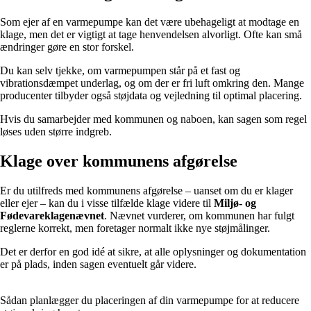
Som ejer af en varmepumpe kan det være ubehageligt at modtage en
klage, men det er vigtigt at tage henvendelsen alvorligt. Ofte kan små
ændringer gøre en stor forskel.
Du kan selv tjekke, om varmepumpen står på et fast og
vibrationsdæmpet underlag, og om der er fri luft omkring den. Mange
producenter tilbyder også støjdata og vejledning til optimal placering.
Hvis du samarbejder med kommunen og naboen, kan sagen som regel
løses uden større indgreb.
Klage over kommunens afgørelse
Er du utilfreds med kommunens afgørelse – uanset om du er klager
eller ejer – kan du i visse tilfælde klage videre til
Miljø- og
Fødevareklagenævnet
. Nævnet vurderer, om kommunen har fulgt
reglerne korrekt, men foretager normalt ikke nye støjmålinger.
Det er derfor en god idé at sikre, at alle oplysninger og dokumentation
er på plads, inden sagen eventuelt går videre.
Sådan planlægger du placeringen af din varmepumpe for at reducere