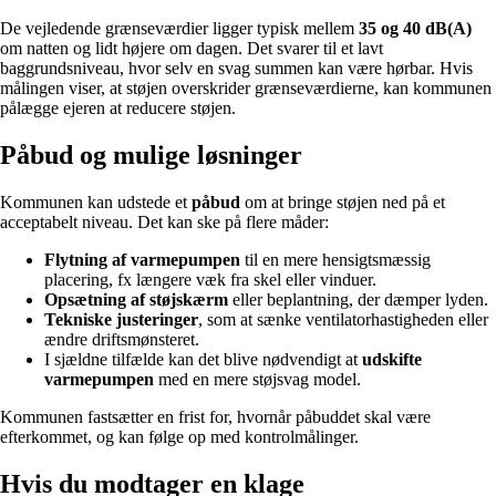
De vejledende grænseværdier ligger typisk mellem
35 og 40 dB(A)
om natten og lidt højere om dagen. Det svarer til et lavt
baggrundsniveau, hvor selv en svag summen kan være hørbar. Hvis
målingen viser, at støjen overskrider grænseværdierne, kan kommunen
pålægge ejeren at reducere støjen.
Påbud og mulige løsninger
Kommunen kan udstede et
påbud
om at bringe støjen ned på et
acceptabelt niveau. Det kan ske på flere måder:
Flytning af varmepumpen
til en mere hensigtsmæssig
placering, fx længere væk fra skel eller vinduer.
Opsætning af støjskærm
eller beplantning, der dæmper lyden.
Tekniske justeringer
, som at sænke ventilatorhastigheden eller
ændre driftsmønsteret.
I sjældne tilfælde kan det blive nødvendigt at
udskifte
varmepumpen
med en mere støjsvag model.
Kommunen fastsætter en frist for, hvornår påbuddet skal være
efterkommet, og kan følge op med kontrolmålinger.
Hvis du modtager en klage