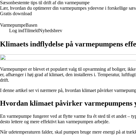
Sæsonbestemte tips til drift af din varmepumpe
Lær, hvordan du optimerer din varmepumpes ydeevne i forskellige sæsone
Gratis download
VarmepumpeBasen
Log ind
Tilmeld
Nyhedsbrev
Klimaets indflydelse på varmepumpens effekt
Varmepumper er blevet et populært valg til opvarmning af boliger, ik
er, afhænger i høj grad af klimaet, den installeres i. Temperatur, luftf
drift.
I denne artikel ser vi nærmere på, hvordan klimaet påvirker varmepumpen
Hvordan klimaet påvirker varmepumpens y
En varmepumpe fungerer ved at flytte varme fra ét sted til et andet – t
desto lettere og mere effektivt kan varmepumpen arbejde.
Når udetemperaturen falder, skal pumpen bruge mere energi på at trækk