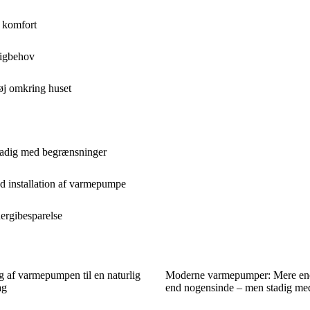
g komfort
ligbehov
øj omkring huset
tadig med begrænsninger
ed installation af varmepumpe
rgibesparelse
g af varmepumpen til en naturlig
Moderne varmepumper: Mere ene
ag
end nogensinde – men stadig me