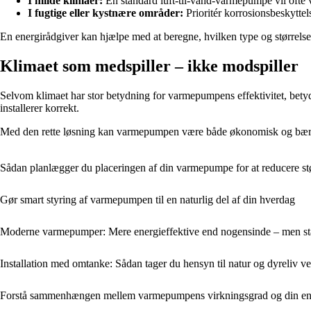
I milde klimaer:
En standard luft-til-vand-varmepumpe vil ofte væ
I fugtige eller kystnære områder:
Prioritér korrosionsbeskyttels
En energirådgiver kan hjælpe med at beregne, hvilken type og størrelse d
Klimaet som medspiller – ikke modspiller
Selvom klimaet har stor betydning for varmepumpens effektivitet, betyde
installerer korrekt.
Med den rette løsning kan varmepumpen være både økonomisk og bæredyg
Sådan planlægger du placeringen af din varmepumpe for at reducere st
Gør smart styring af varmepumpen til en naturlig del af din hverdag
Moderne varmepumper: Mere energieffektive end nogensinde – men s
Installation med omtanke: Sådan tager du hensyn til natur og dyreliv v
Forstå sammenhængen mellem varmepumpens virkningsgrad og din ene