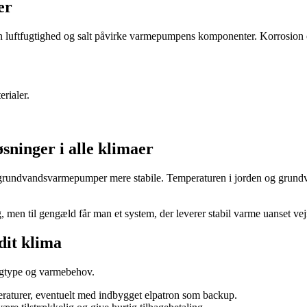
er
an luftfugtighed og salt påvirke varmepumpens komponenter. Korrosion og
rialer.
ninger i alle klimaer
 grundvandsvarmepumper mere stabile. Temperaturen i jorden og grundva
, men til gengæld får man et system, der leverer stabil varme uanset vej
dit klima
igtype og varmebehov.
aturer, eventuelt med indbygget elpatron som backup.