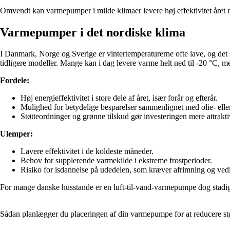
Omvendt kan varmepumper i milde klimaer levere høj effektivitet året r
Varmepumper i det nordiske klima
I Danmark, Norge og Sverige er vintertemperaturerne ofte lave, og det s
tidligere modeller. Mange kan i dag levere varme helt ned til -20 °C, men
Fordele:
Høj energieffektivitet i store dele af året, især forår og efterår.
Mulighed for betydelige besparelser sammenlignet med olie- elle
Støtteordninger og grønne tilskud gør investeringen mere attrakti
Ulemper:
Lavere effektivitet i de koldeste måneder.
Behov for supplerende varmekilde i ekstreme frostperioder.
Risiko for isdannelse på udedelen, som kræver afrimning og vedl
For mange danske husstande er en luft-til-vand-varmepumpe dog stadig
Sådan planlægger du placeringen af din varmepumpe for at reducere st