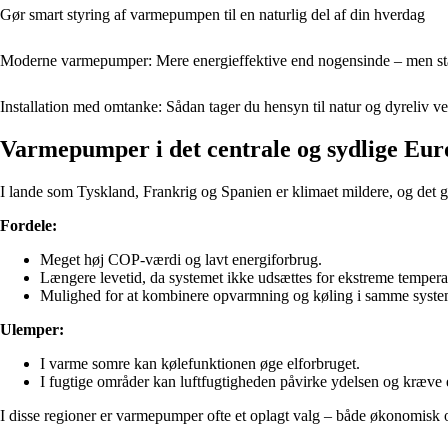
Gør smart styring af varmepumpen til en naturlig del af din hverdag
Moderne varmepumper: Mere energieffektive end nogensinde – men s
Installation med omtanke: Sådan tager du hensyn til natur og dyreliv v
Varmepumper i det centrale og sydlige Eu
I lande som Tyskland, Frankrig og Spanien er klimaet mildere, og det g
Fordele:
Meget høj COP-værdi og lavt energiforbrug.
Længere levetid, da systemet ikke udsættes for ekstreme tempera
Mulighed for at kombinere opvarmning og køling i samme syste
Ulemper:
I varme somre kan kølefunktionen øge elforbruget.
I fugtige områder kan luftfugtigheden påvirke ydelsen og kræve 
I disse regioner er varmepumper ofte et oplagt valg – både økonomisk og