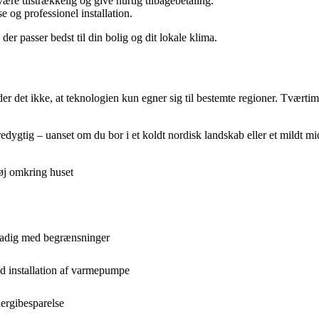
re tilstrækkelig og give hurtig tilbagebetaling.
e og professionel installation.
er passer bedst til din bolig og dit lokale klima.
r det ikke, at teknologien kun egner sig til bestemte regioner. Tværtim
tig – uanset om du bor i et koldt nordisk landskab eller et mildt mi
øj omkring huset
tadig med begrænsninger
ed installation af varmepumpe
rgibesparelse