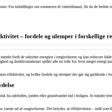
r. Fra indstillinger om sommeren til vintertilstand, får du de bedste r
ivitet – fordele og ulemper i forskellige r
ke mindst fordi de udnytter energien i omgivelserne og kan reducere 
ugtighed og årstidsvariationer spiller alle en rolle for, hvor meget ene
s effektivitet, og hvilke fordele og ulemper der gør sig gældende i for
delse
ypisk fra udeluften, jorden eller grundvandet ind i boligen. Jo mindre 
e varme ud af omgivelserne. Det betyder, at effektiviteten – målt som