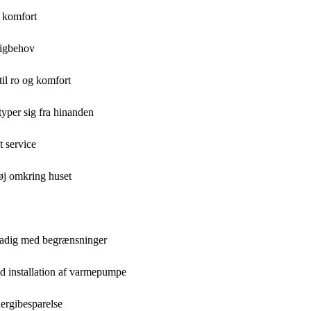
g komfort
ligbehov
til ro og komfort
typer sig fra hinanden
 service
øj omkring huset
tadig med begrænsninger
ed installation af varmepumpe
rgibesparelse