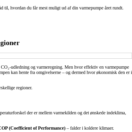
åd til, hvordan du får mest muligt ud af din varmepumpe året rundt.
egioner
både CO₂-udledning og varmeregning. Men hvor effektiv en varmepumpe
rgi pumpen kan hente fra omgivelserne – og dermed hvor økonomisk den er i
skellige regioner.
temperaturforskel der er mellem varmekilden og det ønskede indeklima,
COP (Coefficient of Performance)
– falder i koldere klimaer.